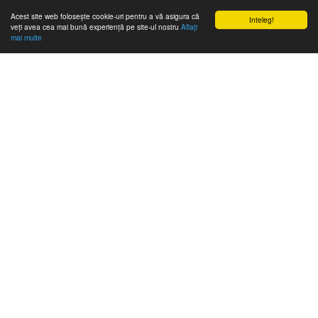
Acest site web folosește cookie-uri pentru a vă asigura că
Inteleg!
veți avea cea mai bună experiență pe site-ul nostru
Aflați
mai multe