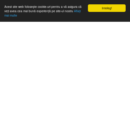
Acest site web folosește cookie-uri pentru a vă asigura că
Inteleg!
veți avea cea mai bună experiență pe site-ul nostru
Aflați
mai multe